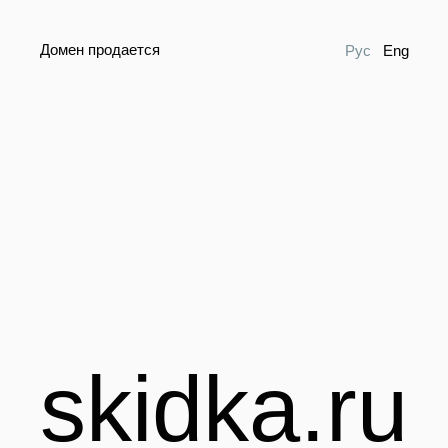
Домен продается
Рус
Eng
skidka.ru